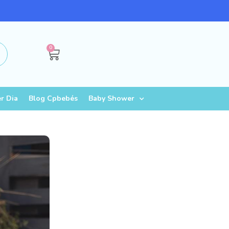
0
ar
r Dia
Blog Cpbebés
Baby Shower