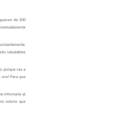
equieren de 300
aproximadamente
constantemente.
acks
saludables
s, porque vas a
e eso! Para que
e informarle al
no notorio que