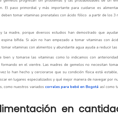
e gemelos progresan sin problemas y las probabilidades de un em
n. El paso primordial y más importante para cuidarse es aliment
eben tomar vitaminas prenatales con ácido fólico a partir de los 3
 y la madre, porque diversos estudios han demostrado que ayudan
 espina bífida. Si aún no han empezado a tomar vitaminas con ácid
l tomar vitaminas con alimentos y abundante agua ayuda a reducir las
e bien y tomarse las vitaminas como lo indicamos con anteriorida
n formando en el vientre. Las madres de gemelos no necesitan toma
vez lo han hecho y cerciorarse que su condición física está estable
uscar en lugares especializados y qué mejor manera de navegar por nu
os, como nuestros variados
corrales para bebé en Bogotá
así como t
alimentación en cantida