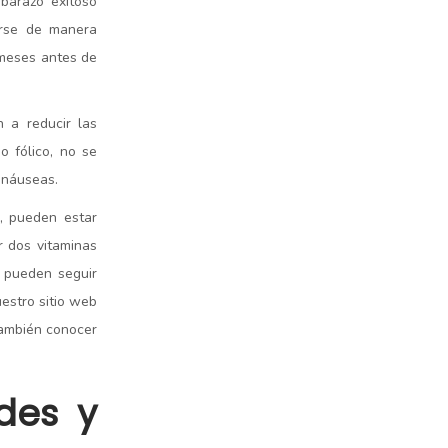
barazo exitoso
arse de manera
 meses antes de
 a reducir las
o fólico, no se
 náuseas.
d, pueden estar
r dos vitaminas
, pueden seguir
estro sitio web
ambién conocer
des y