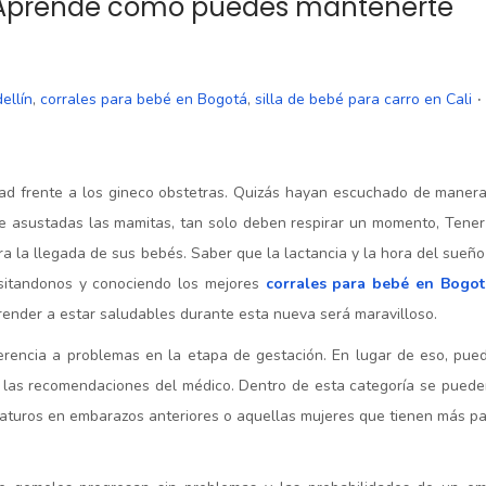
 ¡Aprende cómo puedes mantenerte
.
ellín
,
corrales para bebé en Bogotá
,
silla de bebé para carro en Cali
d frente a los gineco obstetras. Quizás hayan escuchado de maner
se asustadas las mamitas, tan solo deben respirar un momento, Tene
ra la llegada de sus bebés. Saber que la lactancia y la hora del sueñ
isitandonos y conociendo los mejores
corrales para bebé en Bogot
render a estar saludables durante esta nueva será maravilloso.
ferencia a problemas en la etapa de gestación. En lugar de eso, pu
 las recomendaciones del médico. Dentro de esta categoría se puede
ematuros en embarazos anteriores o aquellas mujeres que tienen más p