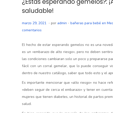
¿Estás esperando gemelos?:
saludable!
.
.
P
P
m
marzo 29, 2021
por
admin
bañeras para bebé en Med
u
u
a
comentarios
b
b
r
l
l
z
El hecho de estar esperando gemelos no es una noveda
i
i
o
es un «embarazo de alto riesgo», pero no deben sentir
c
c
1
las condiciones cambiaran solo un poco y prepararse pa
a
a
8
fácil con un corral gemelar, que lo puede conseguir v
d
d
,
dentro de nuestro catálogo, saber que todo esto y el ap
o
o
2
Es importante mencionar que «alto riesgo» no hace re
e
e
0
«deben seguir de cerca el embarazo» y tener en cuenta
l
n
2
mujeres que tienen diabetes, un historial de partos pr
1
salud.