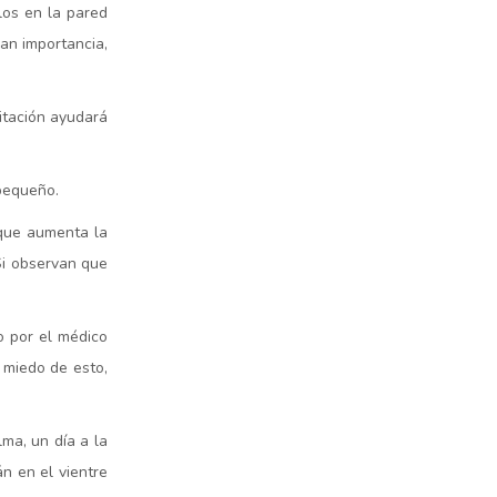
los en la pared
an importancia,
bitación ayudará
 pequeño.
rque aumenta la
Si observan que
o por el médico
 miedo de esto,
ma, un día a la
n en el vientre