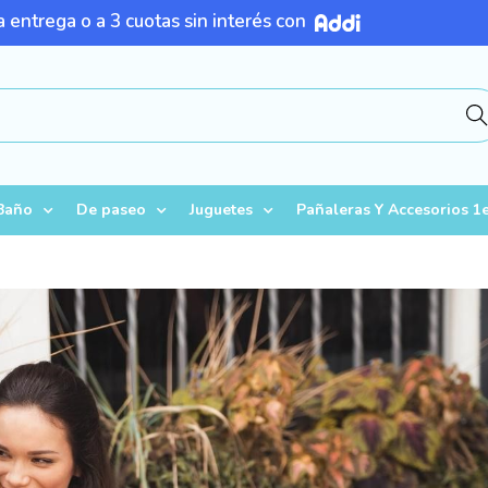
 entrega o a 3 cuotas sin interés con
Busc
Baño
De paseo
Juguetes
Pañaleras Y Accesorios 1e