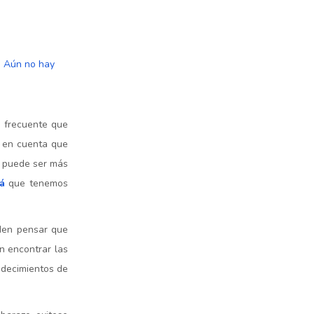
Aún no hay
a frecuente que
r en cuenta que
o puede ser más
á
que tenemos
eden pensar que
n encontrar las
adecimientos de