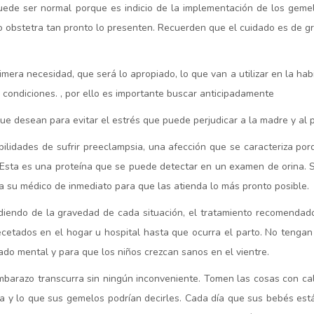
puede ser normal porque es indicio de la implementación de los geme
o obstetra tan pronto lo presenten. Recuerden que el cuidado es de gr
primera necesidad, que será lo apropiado, lo que van a utilizar en la ha
condiciones. , por ello es importante buscar anticipadamente
ue desean para evitar el estrés que puede perjudicar a la madre y al
lidades de sufrir preeclampsia, una afección que se caracteriza po
n. Esta es una proteína que se puede detectar en un examen de orina. 
a su médico de inmediato para que las atienda lo más pronto posible.
diendo de la gravedad de cada situación, el tratamiento recomendad
etados en el hogar u hospital hasta que ocurra el parto. No tengan
ado mental y para que los niños crezcan sanos en el vientre.
embarazo transcurra sin ningún inconveniente. Tomen las cosas con cal
ma y lo que sus gemelos podrían decirles. Cada día que sus bebés está