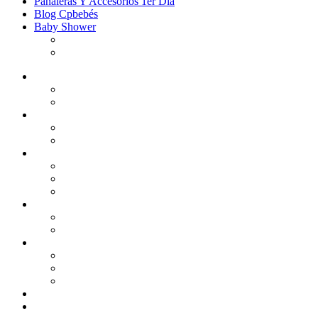
Pañaleras Y Accesorios 1er Dia
Blog Cpbebés
Baby Shower