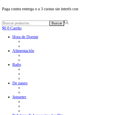
Paga contra entrega o a 3 cuotas sin interés con
Búsqueda
Buscar
para:>
$
0
0
Carrito
Hora de Dormir
Alimentación
Baño
De paseo
Juguetes