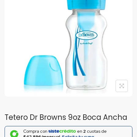
Tetero Dr Browns 9oz Boca Ancha
Compra con
en
2
cuotas de
$42.896/mensual.
Solicita tu cupo.