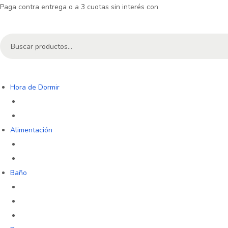
Paga contra entrega o a 3 cuotas sin interés con
B
ú
$
0
0
Carrito
s
q
Hora de Dormir
u
e
d
Alimentación
a
p
a
Baño
r
a
:
>