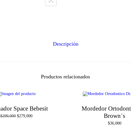
a
n
t
i
d
a
d
Descripción
Productos relacionados
ador Space Bebesit
Mordedor Ortodont
Brown´s
E
E
$
299,000
$
279,000
l
l
$
36,000
p
p
r
r