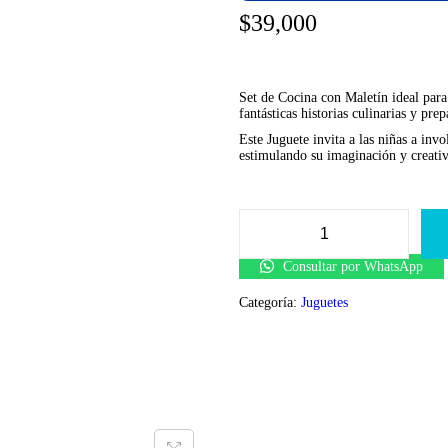
$
39,000
Set de Cocina con Maletín ideal para
fantásticas historias culinarias y pre
Este Juguete invita a las niñas a inv
estimulando su imaginación y creati
C
o
Consultar por WhatsApp
c
i
Categoría:
Juguetes
n
a
M
a
l
e
t
í
n
c