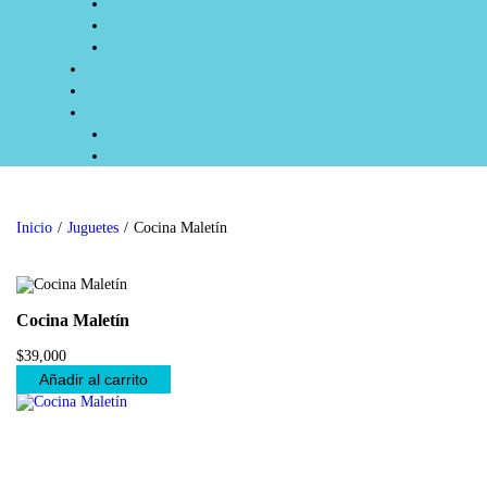
Inicio
/
Juguetes
/
Cocina Maletín
Cocina Maletín
$
39,000
Añadir al carrito