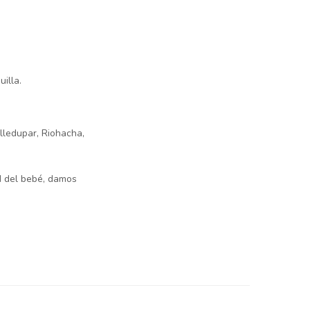
illa.
lledupar, Riohacha,
d del bebé, damos