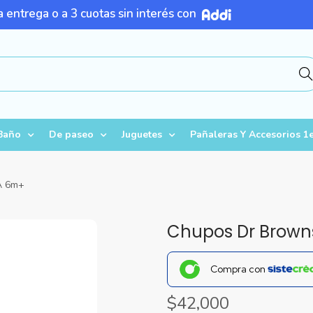
 entrega o a 3 cuotas sin interés con
Busc
Baño
De paseo
Juguetes
Pañaleras Y Accesorios 1e
A 6m+
Chupos Dr Brown
Compra con
$
42,000