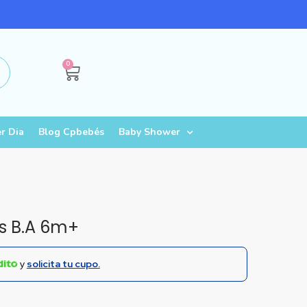
0
ar
r Dia
Blog Cpbebés
Baby Shower
s B.A 6m+
y
solicita tu cupo.