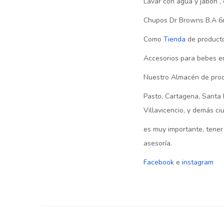
Lavar con agua y jabón , 
Chupos Dr Browns B.A 
Como
Tienda
de producto
Accesorios para bebes en
Nuestro Almacén de prod
Pasto, Cartagena, Santa 
Villavicencio, y demás c
es muy importante, tener
asesoría.
Facebook
e
instagram