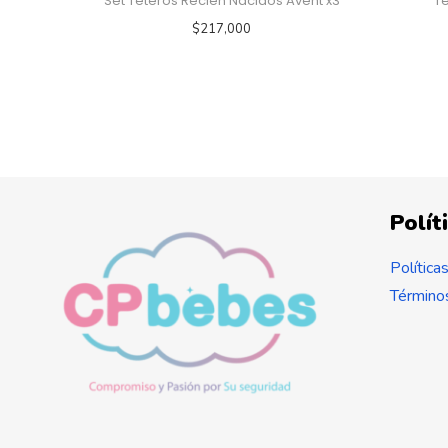
Set Teteros Recien Nacidos Avent x3
Te
$
217,000
Polít
Política
Términos