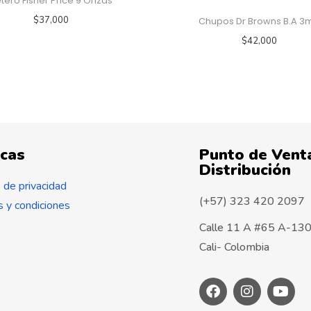
tero Fisher Price 9 Onzas
$
37,000
Chupos Dr Browns B.A 3
$
42,000
icas
Punto de Venta
Distribución
s de privacidad
(+57) 323 420 2097
 y condiciones
Calle 11 A #65 A-130,
Cali- Colombia