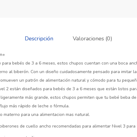
Descripción
Valoraciones (0)
6m+
 para bebés de 3 a 6 meses, estos chupos cuentan con una boca ancha
erno al biberón. Con un diseño cuidadosamente pensado para imitar l
romueven un patrón de alimentación natural y cómodo para tu pequeñ
ivel 2 están diseñados para bebés de 3 a 6 meses que están listos para
a ligeramente más grande, estos chupos permiten que tu bebé beba de
flujo más rápido de leche o fórmula.
ho materno para una alimentacion mas natural.
 biberones de cuello ancho recomendadas para alimentar Nivel 3 para