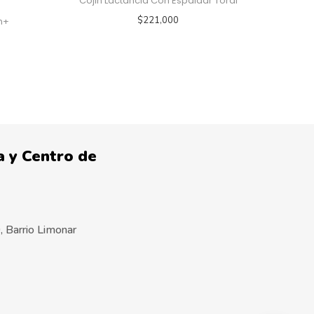
Cojin Lactancia Con Espaldar Toral
$
221,000
m+
 y Centro de
 Barrio Limonar